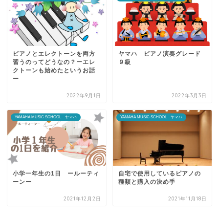
ピアノとエレクトーンを両方
ヤマハ ピアノ演奏グレード
習うのってどうなの？ーエレ
９級
クトーンも始めたというお話
ー
2022年9月1日
2022年3月3日
YAMAHA MUSIC SCHOOL ヤマハ
YAMAHA MUSIC SCHOOL ヤマハ
小学一年生の1日 ールーティ
自宅で使用しているピアノの
ーンー
種類と購入の決め手
2021年12月2日
2021年11月18日